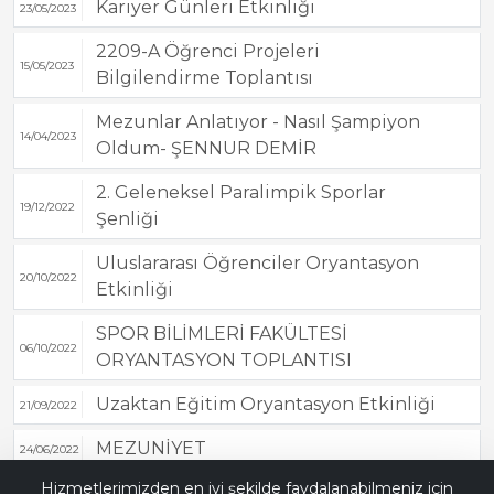
Kariyer Günleri Etkinliği
23/05/2023
2209-A Öğrenci Projeleri
15/05/2023
Bilgilendirme Toplantısı
Mezunlar Anlatıyor - Nasıl Şampiyon
14/04/2023
Oldum- ŞENNUR DEMİR
2. Geleneksel Paralimpik Sporlar
19/12/2022
Şenliği
Uluslararası Öğrenciler Oryantasyon
20/10/2022
Etkinliği
SPOR BİLİMLERİ FAKÜLTESİ
06/10/2022
ORYANTASYON TOPLANTISI
Uzaktan Eğitim Oryantasyon Etkinliği
21/09/2022
MEZUNİYET
24/06/2022
Bana Soru Sor | Ask Me
Hizmetlerimizden en iyi şekilde faydalanabilmeniz için
21 MART DOWN SENDROMU