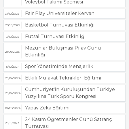
Voleybol Takımı Seçmesi
Fair Play Üniversiteler Kervanı
31/10/2025
Basketbol Turnuvası Etkinliği
20/10/2025
Futsal Turnuvası Etkinliği
13/10/2025
Mezunlar Buluşması Pilav Günü
21/05/2025
Etkinliği
Spor Yönetiminde Menajerlik
15/10/2024
Etkili Mülakat Teknikleri Eğitimi
25/04/2024
Cumhuriyet'in Kuruluşundan Türkiye
25/04/2024
Yüzyılına Türk Sporu Kongresi
Yapay Zeka Eğitimi
06/03/2024
24 Kasım Öğretmenler Günü Satranç
25/11/2023
Turnuvası