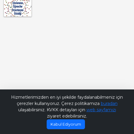
Bana Soru Sor | Ask Me
Hizmetlerimizden en iyi şekilde faydalanabilmeniz için
çerezler kullanıyoruz. Çerez politikamıza
buradan
ulaşabilirsiniz. KVKK detayları için
web sayfamızı
ziyaret edebilirsiniz.
Kabul Ediyorum