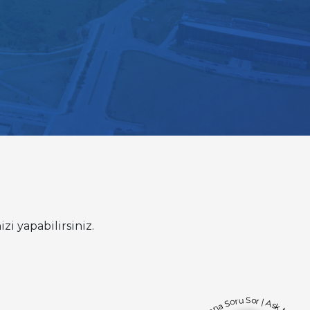
zi yapabilirsiniz.
Bana Soru Sor | Ask Me