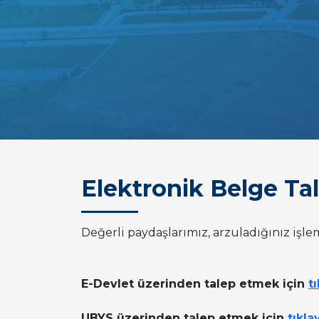
Elektronik Belge Ta
Değerli paydaşlarımız, arzuladığınız işlem
E-Devlet üzerinden talep etmek için
tı
UBYS üzerinden talep etmek için
tıkla