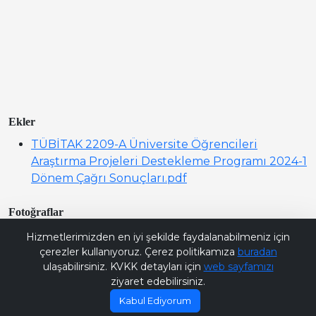
Ekler
TÜBİTAK 2209-A Üniversite Öğrencileri
Araştırma Projeleri Destekleme Programı 2024-1
Dönem Çağrı Sonuçları.pdf
Fotoğraflar
Bana Soru Sor | Ask Me
Hizmetlerimizden en iyi şekilde faydalanabilmeniz için
çerezler kullanıyoruz. Çerez politikamıza
buradan
ulaşabilirsiniz. KVKK detayları için
web sayfamızı
ziyaret edebilirsiniz.
Kabul Ediyorum