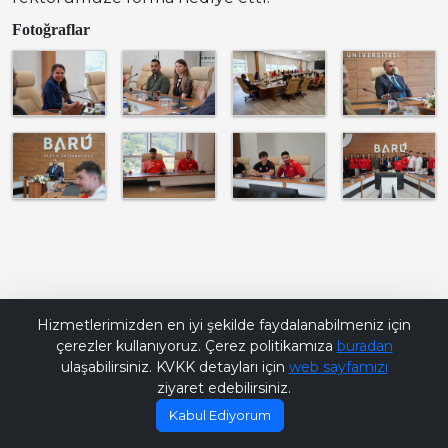
Fotoğraflar
Bana Soru Sor | Ask Me
Hizmetlerimizden en iyi şekilde faydalanabilmeniz için
çerezler kullanıyoruz. Çerez politikamıza
buradan
ulaşabilirsiniz. KVKK detayları için
web sayfamızı
ziyaret edebilirsiniz.
Kabul Ediyorum